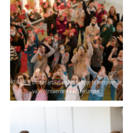
Klik
HIER
om het artikel en het filmpje te zien over de
valentijnswensen van leerlingen.