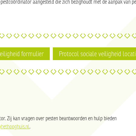
-pestcoördinator aangesteld die zich bezighoudt met de aanpak van pe
eiligheid formulier
Protocol sociale veiligheid locat
tor. Zij kan vragen over pesten beantwoorden en hulp bieden
@hethooghuis.nl
.