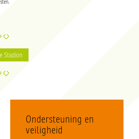
sten.
ie Stadion
Ondersteuning en
veiligheid