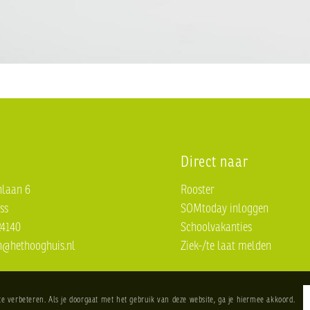
Direct naar
laan 6
Rooster
ss
SOMtoday inloggen
24140
Schoolvakanties
n@hethooghuis.nl
Ziek-/te laat melden
te verbeteren. Als je doorgaat met het gebruik van deze website, ga je hiermee akkoord.