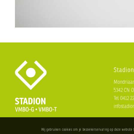
Stadion
Mondriaan
5342 CN O
Tel 0412 2
infostadio
Wij gebruiken cookies om je bezoekerservaring op deze website 